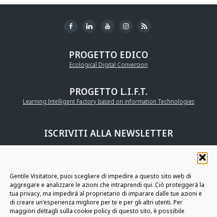
PROGETTO EDICO
Ecological Digital Conversion
PROGETTO L.I.F.T.
Learning Intelligent Factory based on information Technologies
ISCRIVITI ALLA NEWSLETTER
UNISCITI ALLA
COMMUNITY AURIGA
Gentile Visitatore, puoi scegliere di impedire a questo sito web di
aggregare e analizzare le azioni che intraprendi qui. Ciò proteggerà la
RESTIAMO IN CONTATTO
tua privacy, ma impedirà al proprietario di imparare dalle tue azioni e
di creare un'esperienza migliore per te e per gli altri utenti. Per
maggiori dettagli sulla cookie policy di questo sito, è possibile