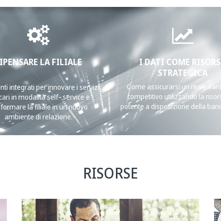
IPENSARE LA FILIALE
I DATI COME RISOR
STRATEGICA
Come assicurarsi un reale van
ti integrati per innovare i servizi
competitivo utilizzando la risor
ari in modalità self- service e
potente a disposizione della banca
sformare la filiale in un nuovo
ambiente di relazione.
RISORSE