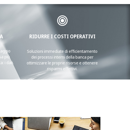
SA
RIDURRE I COSTI OPERATIVI
taggio
Soluzioni immediate di efficientamento
sa più
dei processi interni della banca per
: i dati.
ottimizzare le proprie risorse e ottenere
risparmi effettivi.