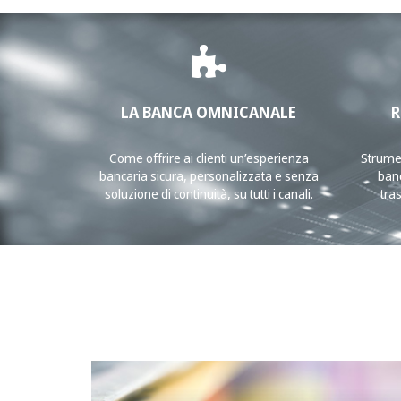
LA BANCA OMNICANALE
R
Come offrire ai clienti un’esperienza
Strumen
bancaria sicura, personalizzata e senza
banc
soluzione di continuità, su tutti i canali.
tra