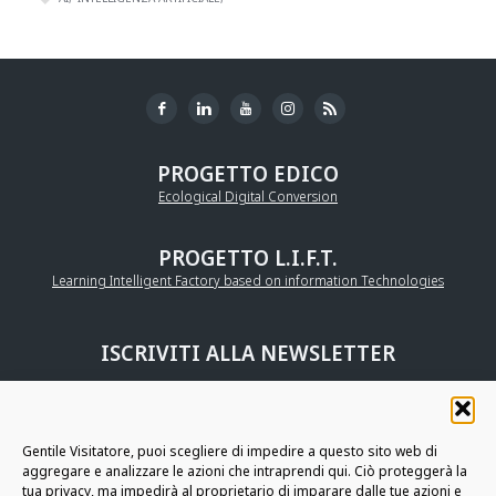
PROGETTO EDICO
Ecological Digital Conversion
PROGETTO L.I.F.T.
Learning Intelligent Factory based on information Technologies
ISCRIVITI ALLA NEWSLETTER
UNISCITI ALLA
COMMUNITY AURIGA
Gentile Visitatore, puoi scegliere di impedire a questo sito web di
aggregare e analizzare le azioni che intraprendi qui. Ciò proteggerà la
RESTIAMO IN CONTATTO
tua privacy, ma impedirà al proprietario di imparare dalle tue azioni e