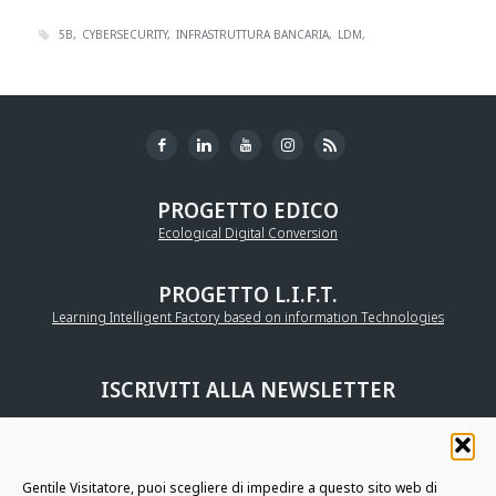
5B
CYBERSECURITY
INFRASTRUTTURA BANCARIA
LDM
PROGETTO EDICO
Ecological Digital Conversion
PROGETTO L.I.F.T.
Learning Intelligent Factory based on information Technologies
ISCRIVITI ALLA NEWSLETTER
UNISCITI ALLA
COMMUNITY AURIGA
Gentile Visitatore, puoi scegliere di impedire a questo sito web di