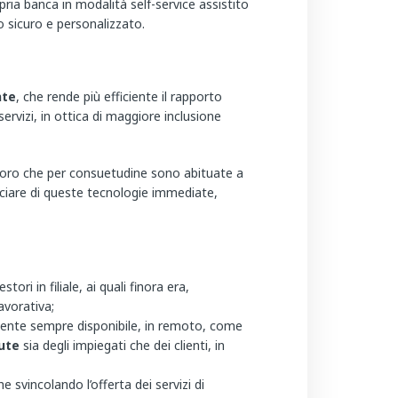
opria banca in modalità self-service assistito
o sicuro e personalizzato.
nte
, che rende più efficiente il rapporto
rvizi, in ottica di maggiore inclusione
loro che per consuetudine sono abituate a
iciare di queste tecnologie immediate,
stori in filiale, ai quali finora era,
avorativa;
ente sempre disponibile, in remoto, come
ute
sia degli impiegati che dei clienti, in
che svincolando l’offerta dei servizi di