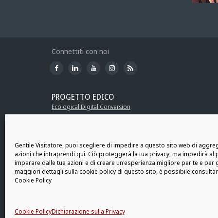
Connettiti con noi
PROGETTO EDICO
Ecological Digital Conversion
PROGETTO L.I.F.T.
Learning Intelligent Factory based on information Technolog
Gentile Visitatore, puoi scegliere di impedire a questo sito web di aggreg
azioni che intraprendi qui. Ciò proteggerà la tua privacy, ma impedirà al 
imparare dalle tue azioni e di creare un'esperienza migliore per te e per gli
maggiori dettagli sulla cookie policy di questo sito, è possibile consulta
Cookie Policy
Note Le
Modello
Cookie Policy
Dichiarazione sulla Privacy