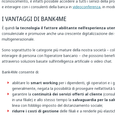
riconoscimento, è infatti possibile accedere a tutti i servizi della pr
e interagire con i consulenti della banca in
videoconferenza
, in mod
I VANTAGGI DI BANK4ME
È quindi
la tecnologia il fattore abilitante nell’esperienza ute
consulenziale e promuove anche una crescente digitalizzazione dei se
multigenerazionale.
Sono soprattutto le categorie più mature della nostra società – co
interagire di persona con l’operatore bancario – che possono benef
attraverso soluzioni basate sull’intelligenza artificiale o video chat.
Bank4Me consente di:
abilitare lo
smart working
per i dipendenti, gli operatori e i ge
generalmente, negata la possibilità di proseguire nell’attività l
garantire la
continuità dei servizi offerti al cliente
(consul
in una filiale) e allo stesso tempo la
salvaguardia per la sal
linea con l’obbligo imposto del distanziamento sociale;
ridurre i costi di gestione
delle filiali e a renderle più elasti