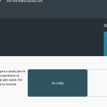
ivan.resnati@aurigaspa.com
I
ies
are e analizzare le
proprietario di
 altri utenti. Per
Accetta
re la sezione
Auriga
SpA - Copyright © 2026 - Tutti i diritti riservati
gali
|
Informativa Privacy
|
Cookie Policy
|
Policy Whistleblowing
|
Social Media 
 di Organizzazione, Gestione e Controllo ex D.LGS. 8 GIUGNO 2001 N. 231 di Auriga