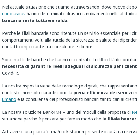
Nell’attuale situazione che stiamo attraversando, dove nuove dispo
coronavirus
hanno determinato drastici cambiamenti nelle abitudini
bancaria resta tuttavia saldo
.
Perché le filiali bancarie sono ritenute un servizio essenziale per i c
comportamenti volti alla tutela della sicurezza e salute dei dipenden
contatto importante tra consulente e cliente.
Sono molte le banche che hanno riscontrato la difficoltà di conciliare i
necessità di garantire livelli adeguati di sicurezza per i client
Covid-19.
La nostra risposta viene dalle tecnologie digitali, che rappresentan
contesto: non solo garantiscono la
piena efficienza dei servizi
ma
umano
e la consulenza dei professionisti bancari tanto cari ai clienti 
La nostra soluzione Bank4Me – uno dei moduli della proposta di
Ne
situazione perché è pensata per fare in modo che
la filiale banc
Attraverso una piattaforma/dock station presente in un’area riservata d