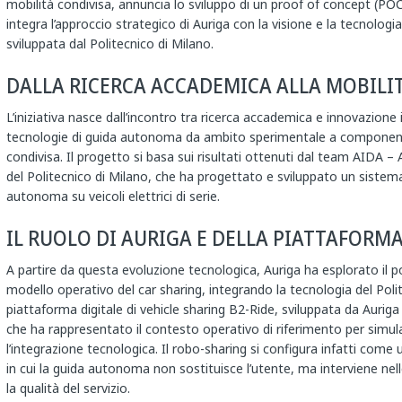
mobilità condivisa, annuncia lo sviluppo di un proof of concept (POC
integra l’approccio strategico di Auriga con la visione e la tecnolog
sviluppata dal Politecnico di Milano.
DALLA RICERCA ACCADEMICA ALLA MOBILI
L’iniziativa nasce dall’incontro tra ricerca accademica e innovazione i
tecnologie di guida autonoma da ambito sperimentale a componente i
condivisa. Il progetto si basa sui risultati ottenuti dal team AIDA – 
del Politecnico di Milano, che ha progettato e sviluppato un sistema 
autonoma su veicoli elettrici di serie.
IL RUOLO DI AURIGA E DELLA PIATTAFORMA
A partire da questa evoluzione tecnologica, Auriga ha esplorato il 
modello operativo del car sharing, integrando la tecnologia del Polite
piattaforma digitale di vehicle sharing B2-Ride, sviluppata da Auriga e
che ha rappresentato il contesto operativo di riferimento per simulare
l’integrazione tecnologica. Il robo-sharing si configura infatti come 
in cui la guida autonoma non sostituisce l’utente, ma interviene nelle
la qualità del servizio.