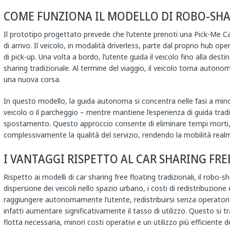
COME FUNZIONA IL MODELLO DI ROBO-SH
Il prototipo progettato prevede che l’utente prenoti una Pick-Me Ca
di arrivo. Il veicolo, in modalità driverless, parte dal proprio hub
di pick-up. Una volta a bordo, l’utente guida il veicolo fino alla dest
sharing tradizionale. Al termine del viaggio, il veicolo torna auton
una nuova corsa.
In questo modello, la guida autonoma si concentra nelle fasi a minor
veicolo o il parcheggio – mentre mantiene l’esperienza di guida tradi
spostamento. Questo approccio consente di eliminare tempi morti, r
complessivamente la qualità del servizio, rendendo la mobilità re
I VANTAGGI RISPETTO AL CAR SHARING FRE
Rispetto ai modelli di car sharing free floating tradizionali, il robo-sh
dispersione dei veicoli nello spazio urbano, i costi di redistribuzione e 
raggiungere autonomamente l’utente, redistribuirsi senza operatori 
infatti aumentare significativamente il tasso di utilizzo. Questo si t
flotta necessaria, minori costi operativi e un utilizzo più efficiente 