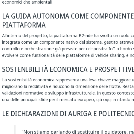
economici che ambientali.
LA GUIDA AUTONOMA COME COMPONENTE 
PIATTAFORMA
All’interno del progetto, la piattaforma B2-ride ha svolto un ruolo 
integrata come un componente nativo del sistema, gestito attraver
controllo e orchestrazione già previste per i dispositivi IoT a bordo
evolvere come funzionalità delle piattaforme di vehicle sharing, e
SOSTENIBILITÀ ECONOMICA E PROSPETTIV
La sostenibilità economica rappresenta una leva chiave: maggiore uti
migliorano la redditività e riducono la dimensione delle flotte. Resta
validazioni normative e sviluppo infrastrutturale. In questo contesto,
una delle principali sfide per il mercato europeo, già oggi in ritardo r
LE DICHIARAZIONI DI AURIGA E POLITECNI
“Non stiamo parlando di sostituire il guidatore, ma