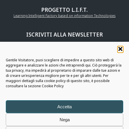
PROGETTO L.I.F.T.
Learning Intelligent Factory based on information Technologies
ISCRIVITI ALLA NEWSLETTER
UNISCITI ALLA
COMMUNITY AURIGA
Gentile Visitatore, puoi scegliere di impedire a questo sito web di
aggregare e analizzare le azioni che intraprendi qui. Ciò proteggerà la
RESTIAMO IN CONTATTO
tua privacy, ma impedirà al proprietario di imparare dalle tue azioni e
di creare un'esperienza migliore per te e per gli altri utenti. Per
maggiori dettagli sulla cookie policy di questo sito, è possibile
consultare la sezione Cookie Policy
Auriga
SpA - Copyright © 2026 - Tutti i diritti riservati
Note Legali
|
Informativa Privacy
|
Cookie Policy
|
Policy Whistleblowing
|
Social Media Policy
|
Accetta
Modello di Organizzazione, Gestione e Controllo ex D.LGS. 8 GIUGNO 2001 N.
231 di Auriga S.p.A
Nega
|
Modello di Organizzazione, Gestione e Controllo ex D.LGS. 8 GIUGNO 2001 N.