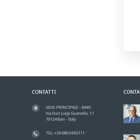
CONTATTI
CONTA
SEDE PRINCIPALE - BARI
Via Don Luigi Guanella, 17
70124 Bari - Italy
TEL: +39.080.5692111