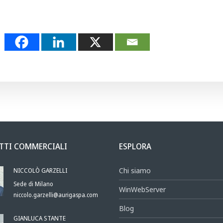
TTI COMMERCIALI
ESPLORA
NICCOLÒ GARZELLI
Chi siamo
Sede di Milano
WinWebServer
niccolo.garzelli@aurigaspa.com
Blog
GIANLUCA STANTE