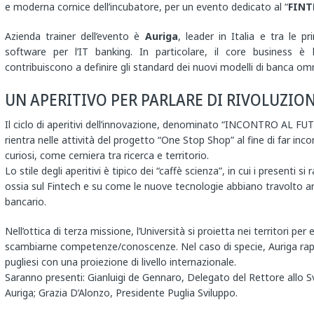
e moderna cornice dell’incubatore, per un evento dedicato al “
FINTE
Azienda trainer dell’evento è
Auriga
, leader in Italia e tra le p
software per l’IT banking. In particolare, il core business è
contribuiscono a definire gli standard dei nuovi modelli di banca om
UN APERITIVO PER PARLARE DI RIVOLUZION
Il ciclo di aperitivi dell’innovazione, denominato “INCONTRO AL FUT
rientra nelle attività del progetto “One Stop Shop” al fine di far inco
curiosi, come cerniera tra ricerca e territorio.
Lo stile degli aperitivi è tipico dei “caffè scienza”, in cui i presenti
ossia sul Fintech e su come le nuove tecnologie abbiano travolto anc
bancario.
Nell’ottica di terza missione, l’Università si proietta nei territori per 
scambiarne competenze/conoscenze. Nel caso di specie, Auriga rapp
pugliesi con una proiezione di livello internazionale.
Saranno presenti: Gianluigi de Gennaro, Delegato del Rettore allo Sv
Auriga; Grazia D’Alonzo, Presidente Puglia Sviluppo.