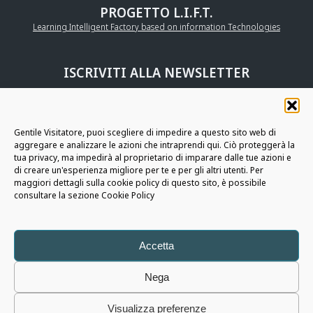
PROGETTO L.I.F.T.
Learning Intelligent Factory based on information Technologies
ISCRIVITI ALLA NEWSLETTER
UNISCITI ALLA
COMMUNITY AURIGA
Gentile Visitatore, puoi scegliere di impedire a questo sito web di
aggregare e analizzare le azioni che intraprendi qui. Ciò proteggerà la
RESTIAMO IN CONTATTO
tua privacy, ma impedirà al proprietario di imparare dalle tue azioni e
di creare un'esperienza migliore per te e per gli altri utenti. Per
maggiori dettagli sulla cookie policy di questo sito, è possibile
consultare la sezione Cookie Policy
Auriga
SpA - Copyright © 2026 - Tutti i diritti riservati
Note Legali
|
Informativa Privacy
|
Cookie Policy
|
Policy Whistleblowing
|
Social Media Policy
|
Accetta
Modello di Organizzazione, Gestione e Controllo ex D.LGS. 8 GIUGNO 2001 N.
231 di Auriga S.p.A
Nega
|
Modello di Organizzazione, Gestione e Controllo ex D.LGS. 8 GIUGNO 2001 N.
Visualizza preferenze
231 di Auriga S.p.A - Allegato 1