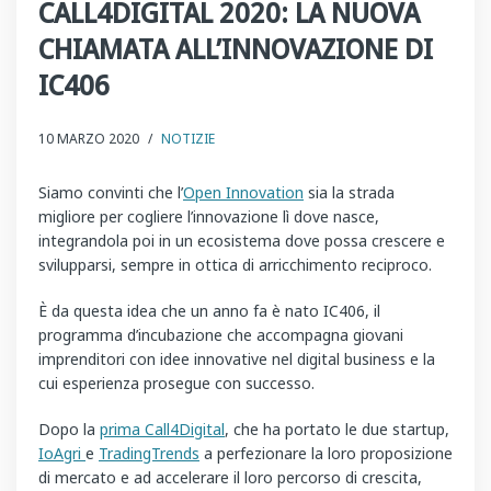
CALL4DIGITAL 2020: LA NUOVA
CHIAMATA ALL’INNOVAZIONE DI
IC406
10 MARZO 2020
/
NOTIZIE
Siamo convinti che l’
Open Innovation
sia la strada
migliore per cogliere l’innovazione lì dove nasce,
integrandola poi in un ecosistema dove possa crescere e
svilupparsi, sempre in ottica di arricchimento reciproco.
È da questa idea che un anno fa è nato IC406, il
programma d’incubazione che accompagna giovani
imprenditori con idee innovative nel digital business e la
cui esperienza prosegue con successo.
Dopo la
prima Call4Digital
, che ha portato le due startup,
IoAgri
e
TradingTrends
a perfezionare la loro proposizione
di mercato e ad accelerare il loro percorso di crescita,