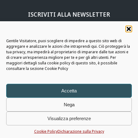
ISCRIVITI ALLA NEWSLETTER
UNISCITI ALLA
COMMUNITY AURIGA
Gentile Visitatore, puoi scegliere di impedire a questo sito web di
aggregare e analizzare le azioni che intraprendi qui. Ciò proteggerà la
RESTIAMO IN CONTATTO
tua privacy, ma impedirà al proprietario di imparare dalle tue azioni e
di creare un'esperienza migliore per te e per gli altri utenti. Per
maggiori dettagli sulla cookie policy di questo sito, è possibile
consultare la sezione Cookie Policy
Auriga
SpA - Copyright © 2026 - Tutti i diritti riservati
Note Legali
|
Informativa Privacy
|
Cookie Policy
|
Policy Whistleblowing
|
Social Media Policy
|
Accetta
Modello di Organizzazione, Gestione e Controllo ex D.LGS. 8 GIUGNO 2001 N.
231 di Auriga S.p.A
Nega
|
Modello di Organizzazione, Gestione e Controllo ex D.LGS. 8 GIUGNO 2001 N.
Visualizza preferenze
231 di Auriga S.p.A - Allegato 1
P.I. 05566820725 - Capitale € 1.196.055 i.v. - R.E.A. 426675
Cookie Policy
Dichiarazione sulla Privacy