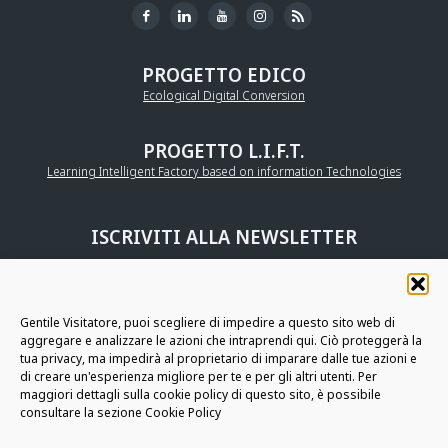
PROGETTO EDICO
Ecological Digital Conversion
PROGETTO L.I.F.T.
Learning Intelligent Factory based on information Technologies
ISCRIVITI ALLA NEWSLETTER
UNISCITI ALLA
COMMUNITY AURIGA
Gentile Visitatore, puoi scegliere di impedire a questo sito web di
aggregare e analizzare le azioni che intraprendi qui. Ciò proteggerà la
RESTIAMO IN CONTATTO
tua privacy, ma impedirà al proprietario di imparare dalle tue azioni e
di creare un'esperienza migliore per te e per gli altri utenti. Per
maggiori dettagli sulla cookie policy di questo sito, è possibile
consultare la sezione Cookie Policy
Auriga
SpA - Copyright © 2026 - Tutti i diritti riservati