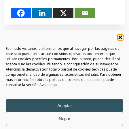
Estimado visitante, le informamos que al navegar por las páginas de
este sitio puede interactuar con sitios operados por terceros que
utilizan cookies y perfiles permanentes. Por lo tanto, puede decidir si
acepta o no las cookies utilizando la configuración de su navegador.
SUSCRÍBETE A LA NEWSLETTER
Atención: la desactivación total o parcial de cookies técnicas puede
comprometer el uso de algunas características del sitio. Para obtener
ÚNETE A LA COMMUNITY AURIGA
más información sobre la política de cookies de este sitio, puede
consultar la sección Aviso legal
SIGAMOS EN CONTACTO
Aceptar
Negar
Auriga Spa
Copyright © 2026 - All rights reserved |
Aviso Legal
|