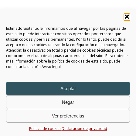
Estimado visitante, le informamos que al navegar por las páginas de
este sitio puede interactuar con sitios operados por terceros que
utilizan cookies y perfiles permanentes. Por lo tanto, puede decidir si
SUSCRÍBETE A LA NEWSLETTER
acepta o no las cookies utilizando la configuración de su navegador.
Atención: la desactivación total o parcial de cookies técnicas puede
ÚNETE A LA COMMUNITY AURIGA
comprometer el uso de algunas características del sitio. Para obtener
más información sobre la política de cookies de este sitio, puede
consultar la sección Aviso legal
SIGAMOS EN CONTACTO
Aceptar
Negar
Auriga Spa
Copyright © 2026 - All rights reserved |
Aviso Legal
|
Privacy Policy
|
Whistleblowing Policy
|
Social Media Policy
Ver preferencias
P.I. 05566820725 - Capital € 1.196.055 i.v. - R.E.A. 426675
Política de cookies
Declaración de privacidad