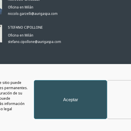
Oficina en Milán
niccolo.garzelli@aurigaspa.com
STEFANO CIPOLLONE
Oficina en Milán
stefano.cipollone@aurigaspa.com
S
e sitio puede
iles permanentes.
guración de su
s puede
Aceptar
más información
so legal