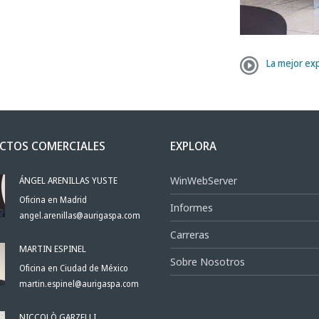
La mejor ex
CTOS COMERCIALES
EXPLORA
ÁNGEL ARENILLAS YUSTE
WinWebServer
Oficina en Madrid
Informes
angel.arenillas@aurigaspa.com
Carreras
MARTIN ESPINEL
Sobre Nosotros
Oficina en Ciudad de México
martin.espinel@aurigaspa.com
NICCOLÒ GARZELLI