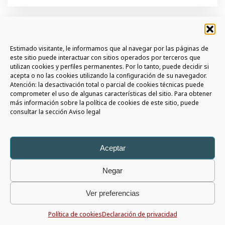
Estimado visitante, le informamos que al navegar por las páginas de
este sitio puede interactuar con sitios operados por terceros que
utilizan cookies y perfiles permanentes. Por lo tanto, puede decidir si
SUSCRÍBETE A LA NEWSLETTER
acepta o no las cookies utilizando la configuración de su navegador.
Atención: la desactivación total o parcial de cookies técnicas puede
comprometer el uso de algunas características del sitio. Para obtener
ÚNETE A LA COMMUNITY AURIGA
más información sobre la política de cookies de este sitio, puede
consultar la sección Aviso legal
SIGAMOS EN CONTACTO
Aceptar
Negar
Auriga Spa
Copyright © 2026 - All rights reserved |
Aviso Legal
|
Ver preferencias
Privacy Policy
|
Whistleblowing Policy
|
Social Media Policy
P.I. 05566820725 - Capital € 1.196.055 i.v. - R.E.A. 426675
Política de cookies
Declaración de privacidad