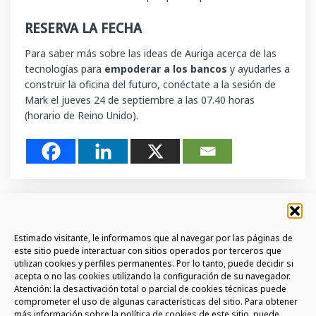
RESERVA LA FECHA
Para saber más sobre las ideas de Auriga acerca de las
tecnologías para
empoderar a los bancos
y ayudarles a
construir la oficina del futuro, conéctate a la sesión de
Mark el jueves 24 de septiembre a las 07.40 horas
(horario de Reino Unido).
Estimado visitante, le informamos que al navegar por las páginas de
este sitio puede interactuar con sitios operados por terceros que
utilizan cookies y perfiles permanentes. Por lo tanto, puede decidir si
acepta o no las cookies utilizando la configuración de su navegador.
SUSCRÍBETE A LA NEWSLETTER
Atención: la desactivación total o parcial de cookies técnicas puede
comprometer el uso de algunas características del sitio. Para obtener
ÚNETE A LA COMMUNITY AURIGA
más información sobre la política de cookies de este sitio, puede