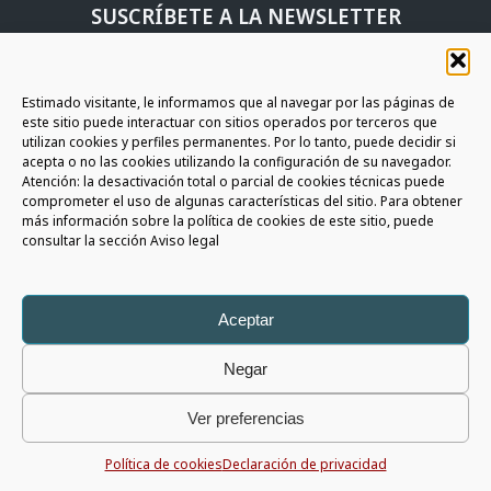
SUSCRÍBETE A LA NEWSLETTER
ÚNETE A LA COMMUNITY AURIGA
Estimado visitante, le informamos que al navegar por las páginas de
SIGAMOS EN CONTACTO
este sitio puede interactuar con sitios operados por terceros que
utilizan cookies y perfiles permanentes. Por lo tanto, puede decidir si
acepta o no las cookies utilizando la configuración de su navegador.
Atención: la desactivación total o parcial de cookies técnicas puede
comprometer el uso de algunas características del sitio. Para obtener
más información sobre la política de cookies de este sitio, puede
consultar la sección Aviso legal
Auriga Spa
Copyright © 2026 - All rights reserved |
Aviso Legal
|
Privacy Policy
|
Whistleblowing Policy
|
Social Media Policy
P.I. 05566820725 - Capital € 1.196.055 i.v. - R.E.A. 426675
Aceptar
Negar
Ver preferencias
Política de cookies
Declaración de privacidad